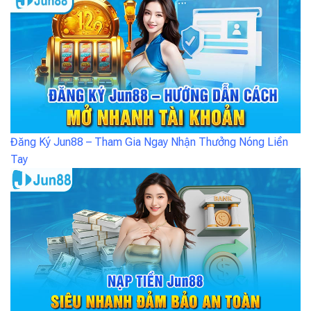
Đăng Ký Jun88 – Tham Gia Ngay Nhận Thưởng Nóng Liền
Tay