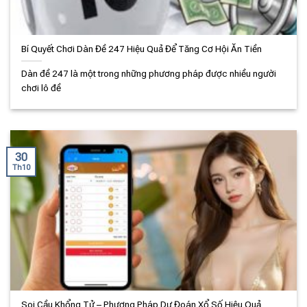
Bí Quyết Chơi Dàn Đề 247 Hiệu Quả Để Tăng Cơ Hội Ăn Tiền
Dàn đề 247 là một trong những phương pháp được nhiều người
chơi lô đề
30
Th10
Soi Cầu Khổng Tử – Phương Pháp Dự Đoán Xổ Số Hiệu Quả