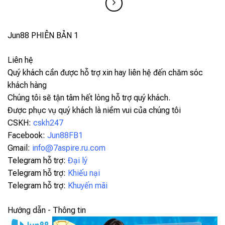
Jun88
PHIÊN BẢN 1
Liên hệ
Quý khách cần được hỗ trợ xin hay liên hệ đến chăm sóc
khách hàng
Chúng tôi sẽ tận tâm hết lòng hỗ trợ quý khách.
Được phục vụ quý khách là niềm vui của chúng tôi
CSKH:
cskh247
Facebook:
Jun88FB1
Gmail:
info@7aspire.ru.com
Telegram hỗ trợ:
Đại lý
Telegram hỗ trợ:
Khiếu nại
Telegram hỗ trợ:
Khuyến mãi
Hướng dẫn - Thông tin