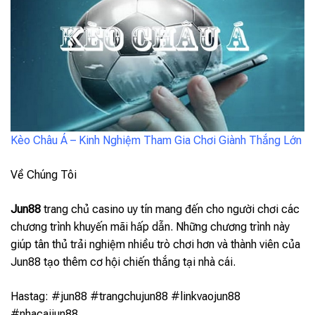
Kèo Châu Á – Kinh Nghiệm Tham Gia Chơi Giành Thắng Lớn
Về Chúng Tôi
Jun88
trang chủ casino uy tín mang đến cho người chơi các
chương trình khuyến mãi hấp dẫn. Những chương trình này
giúp tân thủ trải nghiệm nhiều trò chơi hơn và thành viên của
Jun88 tạo thêm cơ hội chiến thắng tại nhà cái.
Hastag: #jun88 #trangchujun88 #linkvaojun88
#nhacaijun88