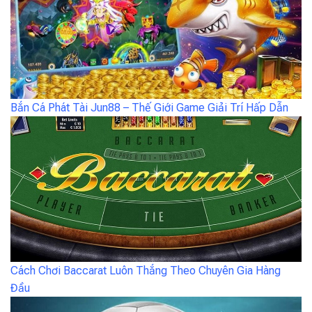
Bắn Cá Phát Tài Jun88 – Thế Giới Game Giải Trí Hấp Dẫn
Cách Chơi Baccarat Luôn Thắng Theo Chuyên Gia Hàng
Đầu