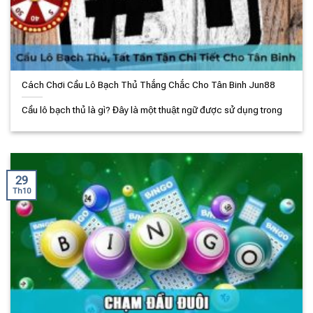
Cách Chơi Cầu Lô Bạch Thủ Thắng Chắc Cho Tân Binh Jun88
Cầu lô bạch thủ là gì? Đây là một thuật ngữ được sử dụng trong
29
Th10