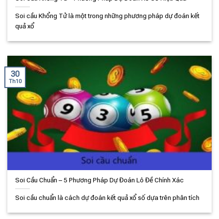
Soi cầu Khổng Tử là một trong những phương pháp dự đoán kết
quả xổ
30
Th10
Soi Cầu Chuẩn – 5 Phương Pháp Dự Đoán Lô Đề Chính Xác
Soi cầu chuẩn là cách dự đoán kết quả xổ số dựa trên phân tích