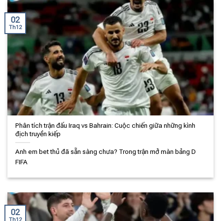
02
Th12
Phân tích trận đấu Iraq vs Bahrain: Cuộc chiến giữa những kình
địch truyền kiếp
Anh em bet thủ đã sẵn sàng chưa? Trong trận mở màn bảng D
FIFA
02
Th12