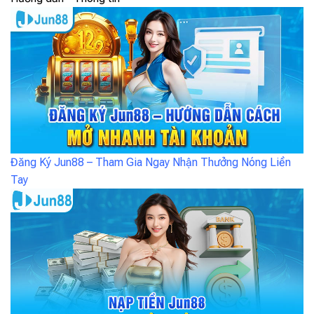
Đăng Ký Jun88 – Tham Gia Ngay Nhận Thưởng Nóng Liền
Tay