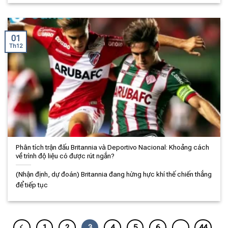
01
Th12
Phân tích trận đấu Britannia và Deportivo Nacional: Khoảng cách
về trình độ liệu có được rút ngắn?
(Nhận định, dự đoán) Britannia đang hừng hực khí thế chiến thắng
để tiếp tục
1
2
3
4
5
6
…
44