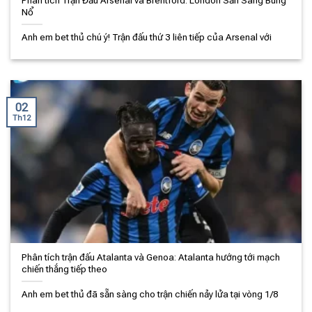
Phân tích Trận Đấu Arsenal và Brentford: London Sẵn Sàng Bùng
Nổ
Anh em bet thủ chú ý! Trận đấu thứ 3 liên tiếp của Arsenal với
02
Th12
Phân tích trận đấu Atalanta và Genoa: Atalanta hướng tới mạch
chiến thắng tiếp theo
Anh em bet thủ đã sẵn sàng cho trận chiến nảy lửa tại vòng 1/8