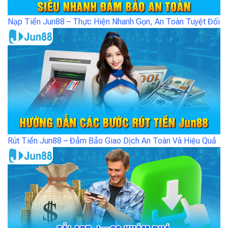
Nạp Tiền Jun88 – Thực Hiện Nhanh Gọn, An Toàn Tuyệt Đối
Rút Tiền Jun88 – Đảm Bảo Giao Dịch An Toàn Và Hiệu Quả