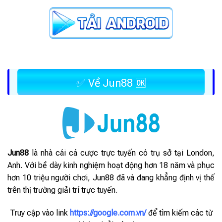
✅ Về Jun88 🆗
Jun88
là nhà cái cá cược trực tuyến có trụ sở tại London,
Anh. Với bề dày kinh nghiệm hoạt động hơn 18 năm và phục
hơn 10 triệu người chơi, Jun88 đã và đang khẳng định vị thế
trên thị trường giải trí trực tuyến.
Truy cập vào link
https://google.com.vn/
để tìm kiếm các từ