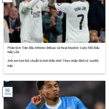
Phân tích Trận đấu Athletic Bilbao và Real Madrid: Cuộc Đối Đầu
Nảy Lửa
Anh em bet thủ chuẩn bị tinh thần nhé! Theo nhận định từ Jun88,
trận
02
Th12