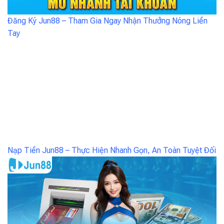
Đăng Ký Jun88 – Tham Gia Ngay Nhận Thưởng Nóng Liền
Tay
Nạp Tiền Jun88 – Thực Hiện Nhanh Gọn, An Toàn Tuyệt Đối