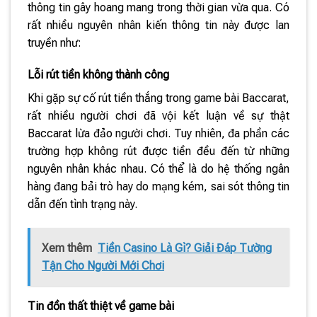
thông tin gây hoang mang trong thời gian vừa qua. Có
rất nhiều nguyên nhân kiến thông tin này được lan
truyền như:
Lỗi rút tiền không thành công
Khi gặp sự cố rút tiền thắng trong game bài Baccarat,
rất nhiều người chơi đã vội kết luận về sự thật
Baccarat lừa đảo người chơi. Tuy nhiên, đa phần các
trường hợp không rút được tiền đều đến từ những
nguyên nhân khác nhau. Có thể là do hệ thống ngân
hàng đang bải trò hay do mạng kém, sai sót thông tin
dẫn đến tình trạng này.
Xem thêm
Tiền Casino Là Gì? Giải Đáp Tường
Tận Cho Người Mới Chơi
Tin đồn thất thiệt về game bài