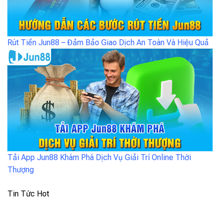
Rút Tiền Jun88 – Đảm Bảo Giao Dịch An Toàn Và Hiệu Quả
Tải App Jun88 Khám Phá Dịch Vụ Giải Trí Online Thời
Thượng
Tin Tức Hot