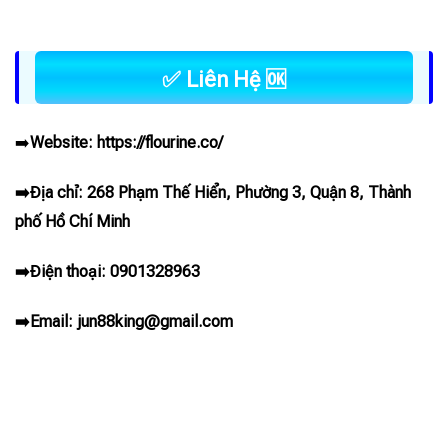
✅ Liên Hệ 🆗
➡️
Website:
https://flourine.co/
➡️Địa chỉ: 268 Phạm Thế Hiển, Phường 3, Quận 8, Thành
phố Hồ Chí Minh
➡️Điện thoại: 0901328963
➡️Email:
jun88king@gmail.com