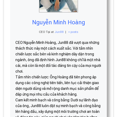
Nguyễn Minh Hoàng
CEO Tại
at
Jun88
|
+ posts
CEO Nguyễn Minh Hoàng, Jun88 đã vượt qua những
thách thức này một cách xuất sắc. Với tầm nhìn
chiến lược sắc bén và kinh nghiệm dày dặn trong
ngành, ông đã định hình Jun88 không chỉ là một nhà
cái, mà còn là một đối tác đáng tin cậy của mọi người
chơi.
Tầm nhìn chiến lược: Ông Hoàng đã tiên phong áp
dụng các công nghệ tiên tiến, liên tục cải thiện giao
diện người dùng và mở rộng danh mục sản phẩm để
đáp ứng mọi nhu cầu của khách hàng.
Cam kết minh bạch và công bằng: Dưới sự lãnh đạo
của ông, Jun88 luôn đặt sự minh bạch và công bằng
lên hàng đầu, xây dựng một môi trường chơi an toàn