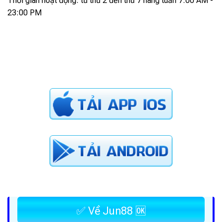
Thời gian hoạt động: từ thứ 2 đến thứ 7 hàng tuần 7:00 AM -
23:00 PM
✅ Về Jun88 🆗