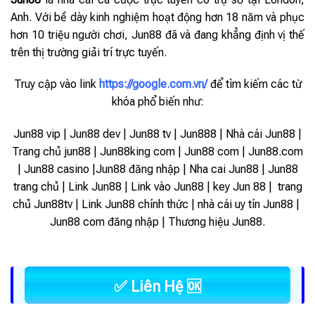
Anh. Với bề dày kinh nghiệm hoạt động hơn 18 năm và phục
hơn 10 triệu người chơi, Jun88 đã và đang khẳng định vị thế
trên thị trường giải trí trực tuyến.
Truy cập vào link
https://google.com.vn/
để tìm kiếm các từ
khóa phổ biến như:
Jun88 vip | Jun88 dev | Jun88 tv | Jun888 | Nhà cái Jun88 |
Trang chủ jun88 | Jun88king com | Jun88 com | Jun88.com
| Jun88 casino |Jun88 đăng nhập | Nha cai Jun88 | Jun88
trang chủ | Link Jun88 | Link vào Jun88 |
key Jun 88 | trang
chủ Jun88tv | Link Jun88 chính thức | nhà cái uy tín Jun88 |
Jun88 com đăng nhập | Thương hiệu Jun88.
✅ Liên Hệ 🆗