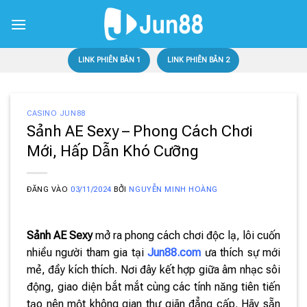
Bỏ
qua
nội
dung
LINK PHIÊN BẢN 1
LINK PHIÊN BẢN 2
CASINO JUN88
Sảnh AE Sexy – Phong Cách Chơi
Mới, Hấp Dẫn Khó Cưỡng
ĐĂNG VÀO
03/11/2024
BỞI
NGUYỄN MINH HOÀNG
Sảnh AE Sexy
mở ra phong cách chơi độc lạ, lôi cuốn
nhiều người tham gia tại
Jun88.com
ưa thích sự mới
mẻ, đầy kích thích. Nơi đây kết hợp giữa âm nhạc sôi
động, giao diện bắt mắt cùng các tính năng tiên tiến
tạo nên một không gian thư giãn đẳng cấp. Hãy sẵn