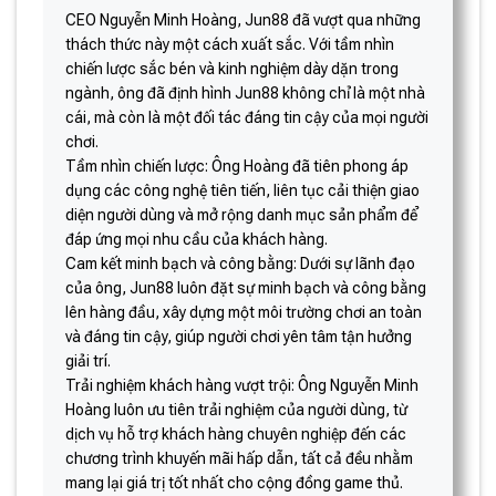
CEO Nguyễn Minh Hoàng, Jun88 đã vượt qua những
thách thức này một cách xuất sắc. Với tầm nhìn
chiến lược sắc bén và kinh nghiệm dày dặn trong
ngành, ông đã định hình Jun88 không chỉ là một nhà
cái, mà còn là một đối tác đáng tin cậy của mọi người
chơi.
Tầm nhìn chiến lược: Ông Hoàng đã tiên phong áp
dụng các công nghệ tiên tiến, liên tục cải thiện giao
diện người dùng và mở rộng danh mục sản phẩm để
đáp ứng mọi nhu cầu của khách hàng.
Cam kết minh bạch và công bằng: Dưới sự lãnh đạo
của ông, Jun88 luôn đặt sự minh bạch và công bằng
lên hàng đầu, xây dựng một môi trường chơi an toàn
và đáng tin cậy, giúp người chơi yên tâm tận hưởng
giải trí.
Trải nghiệm khách hàng vượt trội: Ông Nguyễn Minh
Hoàng luôn ưu tiên trải nghiệm của người dùng, từ
dịch vụ hỗ trợ khách hàng chuyên nghiệp đến các
chương trình khuyến mãi hấp dẫn, tất cả đều nhằm
mang lại giá trị tốt nhất cho cộng đồng game thủ.