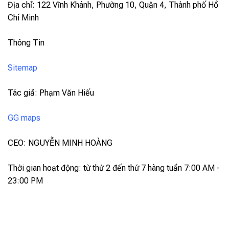
Địa chỉ: 122 Vĩnh Khánh, Phường 10, Quận 4, Thành phố Hồ
Chí Minh
Thông Tin
Sitemap
Tác giả: Phạm Văn Hiếu
GG maps
CEO: NGUYỄN MINH HOÀNG
Thời gian hoạt động: từ thứ 2 đến thứ 7 hàng tuần 7:00 AM -
23:00 PM