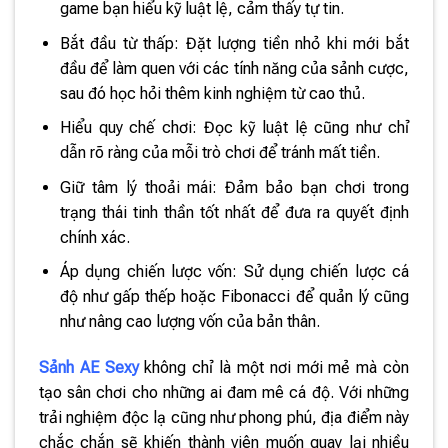
game bạn hiểu kỹ luật lệ, cảm thấy tự tin.
Bắt đầu từ thấp: Đặt lượng tiền nhỏ khi mới bắt
đầu để làm quen với các tính năng của sảnh cược,
sau đó học hỏi thêm kinh nghiệm từ cao thủ.
Hiểu quy chế chơi: Đọc kỹ luật lệ cũng như chỉ
dẫn rõ ràng của mỗi trò chơi để tránh mất tiền.
Giữ tâm lý thoải mái: Đảm bảo bạn chơi trong
trạng thái tinh thần tốt nhất để đưa ra quyết định
chính xác.
Áp dụng chiến lược vốn: Sử dụng chiến lược cá
độ như gấp thếp hoặc Fibonacci để quản lý cũng
như nâng cao lượng vốn của bản thân.
Sảnh AE Sexy
không chỉ là một nơi mới mẻ mà còn
tạo sân chơi cho những ai đam mê cá độ. Với những
trải nghiệm độc lạ cũng như phong phú, địa điểm này
chắc chắn sẽ khiến thành viên muốn quay lại nhiều