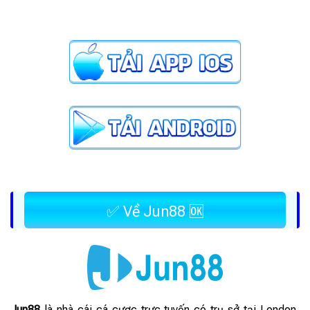
✅ Về Jun88 🆗
Jun88
là nhà cái cá cược trực tuyến có trụ sở tại London,