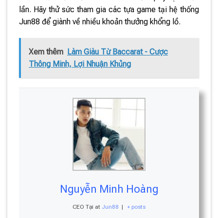
lần. Hãy thử sức tham gia các tựa game tại hệ thống
Jun88 để giành về nhiều khoản thưởng khổng lồ.
Xem thêm
Làm Giàu Từ Baccarat - Cược
Thông Minh, Lợi Nhuận Khủng
Nguyễn Minh Hoàng
CEO Tại
at
Jun88
|
+ posts