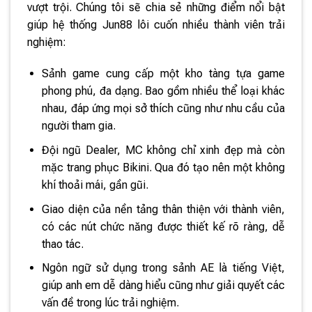
vượt trội. Chúng tôi sẽ chia sẻ những điểm nổi bật
giúp hệ thống Jun88 lôi cuốn nhiều thành viên trải
nghiệm:
Sảnh game cung cấp một kho tàng tựa game
phong phú, đa dạng. Bao gồm nhiều thể loại khác
nhau, đáp ứng mọi sở thích cũng như nhu cầu của
người tham gia.
Đội ngũ Dealer, MC không chỉ xinh đẹp mà còn
mặc trang phục Bikini. Qua đó tạo nên một không
khí thoải mái, gần gũi.
Giao diện của nền tảng thân thiện với thành viên,
có các nút chức năng được thiết kế rõ ràng, dễ
thao tác.
Ngôn ngữ sử dụng trong sảnh AE là tiếng Việt,
giúp anh em dễ dàng hiểu cũng như giải quyết các
vấn đề trong lúc trải nghiệm.