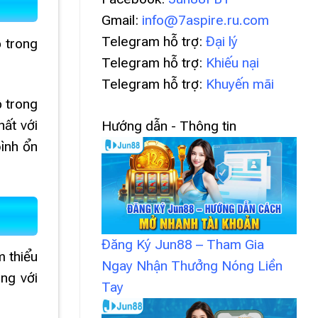
Gmail:
info@7aspire.ru.com
Telegram hỗ trợ:
Đại lý
 trong
Telegram hỗ trợ:
Khiếu nại
Telegram hỗ trợ:
Khuyến mãi
 trong
hất với
Hướng dẫn - Thông tin
bình ổn
Đăng Ký Jun88 – Tham Gia
m thiểu
Ngay Nhận Thưởng Nóng Liền
ng với
Tay