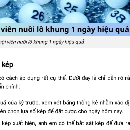
ội viên nuôi lô khung 1 ngày hiệu quả
ô kép
ó cách áp dụng rất cụ thể. Dưới đây là chỉ dẫn rõ r
n chỉnh:
quả của kỳ trước, xem xét bảng thống kê nhằm xác đị
iên chọn lựa số kép để đặt cược cho ngày hôm nay.
 kép xuất hiện, anh em có thể bắt sát kép để đưa ra