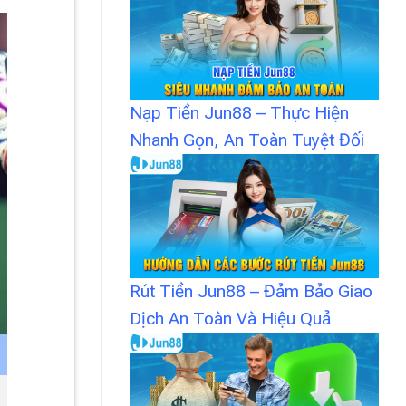
Nạp Tiền Jun88 – Thực Hiện
Nhanh Gọn, An Toàn Tuyệt Đối
Rút Tiền Jun88 – Đảm Bảo Giao
Dịch An Toàn Và Hiệu Quả