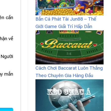
ên cần
Bắn Cá Phát Tài Jun88 – Thế
Giới Game Giải Trí Hấp Dẫn
nhận về
. Người
Cách Chơi Baccarat Luôn Thắng
may mắn
Theo Chuyên Gia Hàng Đầu