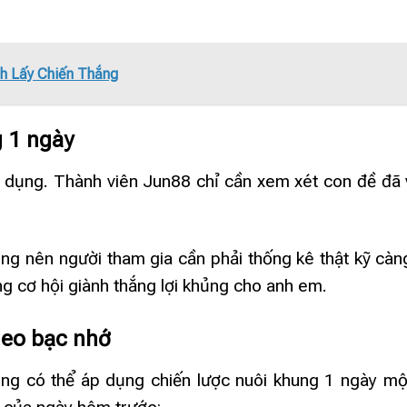
nh Lấy Chiến Thắng
g 1 ngày
 dụng. Thành viên Jun88 chỉ cần xem xét con đề đã 
úng nên người tham gia cần phải thống kê thật kỹ càn
ăng cơ hội giành thắng lợi khủng cho anh em.
theo bạc nhớ
dùng có thể áp dụng chiến lược nuôi khung 1 ngày mộ