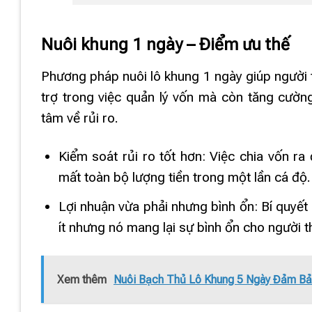
Nuôi khung 1 ngày – Điểm ưu thế
Phương pháp nuôi lô khung 1 ngày giúp người t
trợ trong việc quản lý vốn mà còn tăng cườn
tâm về rủi ro.
Kiểm soát rủi ro tốt hơn: Việc chia vốn r
mất toàn bộ lượng tiền trong một lần cá độ.
Lợi nhuận vừa phải nhưng bình ổn: Bí quyế
ít nhưng nó mang lại sự bình ổn cho người t
Xem thêm
Nuôi Bạch Thủ Lô Khung 5 Ngày Đảm B