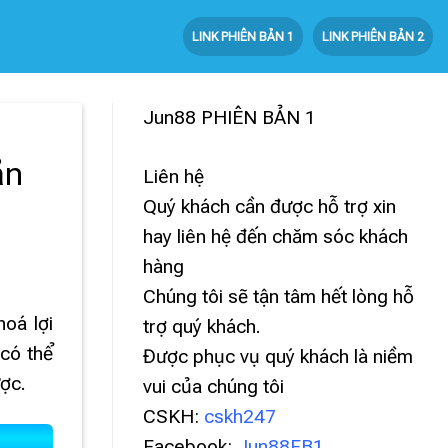
LINK PHIÊN BẢN 1
LINK PHIÊN BẢN 2
Jun88
PHIÊN BẢN 1
ản
Liên hệ
Quý khách cần được hỗ trợ xin
hay liên hệ đến chăm sóc khách
hàng
Chúng tôi sẽ tận tâm hết lòng hỗ
oá lợi
trợ quý khách.
 có thể
Được phục vụ quý khách là niềm
ược.
vui của chúng tôi
CSKH:
cskh247
Facebook:
Jun88FB1