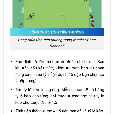
Công thức tính tiền thưởng trong Number Game
Soccer 5
Xác định số lần mà bạn dự đoán chính xác: Sau
khi trận đấu kết thúc, kiểm tra xem bạn dự đoán
đúng bao nhiêu tỷ số (ví dụ như 5 cặp bạn chọn có
4 cặp trùng).
Tìm tỷ lệ kèo tương ứng: Mỗi nhà cái sẽ có bảng
tỷ lệ kèo cho từng loại cược trường hợp như tỷ lệ
kèo cho cược 2/5 là 1.5.
Tính tiền thắng cược = số tiền ban đầu * tỷ lệ kèo.