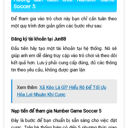
Soccer 5
Để tham gia vào trò chơi này bạn chỉ cần tuân theo
một quy trình đơn giản gồm các bước như sau:
Đăng ký tài khoản tại Jun88
Đầu tiên hãy tạo một tài khoản tại hệ thống. Nó sẽ
giúp anh em dễ dàng truy cập vào trò chơi và theo dõi
kết quả hơn. Lưu ý phải cung cấp đúng, đủ các thông
tin theo yêu cầu, không được gian lận
Xem thêm
Xả Kèo Là Gì? Hiểu Rõ Để Tối Ưu
Hóa Lợi Nhuận Khi Cược
Nạp tiền để tham gia Number Game Soccer 5
Đây là bước để bạn chuẩn bị sẵn sàng cho việc đặt
cược. Trên hệ thống hiện có đến 5 phương thức giao