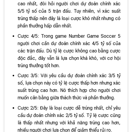
cao nhất, đòi hỏi người chơi dự đoán chính xác
5/5 tỷ số của 5 trận đấu. Tuy nhiên, vì xác suất
trúng thấp nên đây là loại cược khó nhất nhưng có
phần thưởng hấp dẫn nhất.
Cược 4/5: Trong game Number Game Soccer 5
người chơi cần dự đoán chính xác 4/5 tỷ số của
các trận đấu. Dù tỷ lệ cược không cao bằng cược
độc đắc, đây vẫn là lựa chọn khá khó, với cơ hội
trúng thưởng tốt hơn.
Cược 3/5: Với yêu cầu dự đoán chính xác 3/5 tỷ
số, lựa chọn này có tỷ lệ cược thấp hơn nhưng xác
suất trúng cao hơn. Nó thích hợp cho người chơi
muốn cân bằng giữa thách thức và phần thưởng.
Cược 2/5: Đây là loại cược dễ trúng nhất, chỉ yêu
cầu dự đoán chính xác 2/5 tỷ số. Tỷ lệ cược cũng
là thấp nhất nhưng với khả năng trúng cao hơn,
nhiều người chơi lựa chọn để giảm thiểu rủi ro.