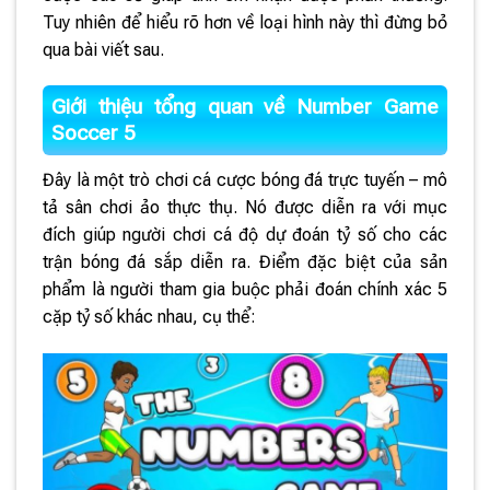
Tuy nhiên để hiểu rõ hơn về loại hình này thì đừng bỏ
qua bài viết sau.
Giới thiệu tổng quan về Number Game
Soccer 5
Đây là một trò chơi cá cược bóng đá trực tuyến – mô
tả sân chơi ảo thực thụ. Nó được diễn ra với mục
đích giúp người chơi cá độ dự đoán tỷ số cho các
trận bóng đá sắp diễn ra. Điểm đặc biệt của sản
phẩm là người tham gia buộc phải đoán chính xác 5
cặp tỷ số khác nhau, cụ thể: