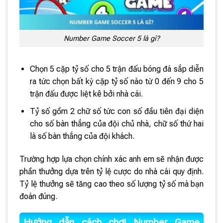
Number Game Soccer 5 là gì?
Chọn 5 cặp tỷ số cho 5 trận đấu bóng đá sắp diễn
ra tức chọn bất kỳ cặp tỷ số nào từ 0 đến 9 cho 5
trận đấu được liệt kê bởi nhà cái.
Tỷ số gồm 2 chữ số tức con số đầu tiên đại diện
cho số bàn thắng của đội chủ nhà, chữ số thứ hai
là số bàn thắng của đội khách.
Trường hợp lựa chọn chính xác anh em sẽ nhận được
phần thưởng dựa trên tỷ lệ cược do nhà cái quy định.
Tỷ lệ thưởng sẽ tăng cao theo số lượng tỷ số mà bạn
đoán đúng.
Hướng dẫn cách chơi Number Game