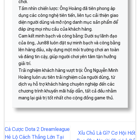
chơi.
Tầm nhìn chiến lược: Ông Hoàng đã tiên phong áp
dụng các công nghệ tiên tiến, liên tục cải thiện giao
diện người dùng và mở rộng danh mục sản phẩm để
đáp ứng mọi nhu cầu của khách hàng.
Cam kết minh bạch và công bằng: Dưới sự lãnh đạo
của ông, Jun88 luôn đặt sự minh bạch và công bằng
lên hàng đầu, xây dựng một môi trường chơi an toàn
và đáng tin cậy, giúp người chơi yên tâm tận hưởng
giải trí.
Trải nghiệm khách hàng vượt trội: Ông Nguyễn Minh
Hoàng luôn ưu tiên trải nghiệm của người dùng, từ
dịch vụ hỗ trợ khách hàng chuyên nghiệp đến các
chương trình khuyến mãi hấp dẫn, tất cả đều nhằm
mang lại giá trị tốt nhất cho cộng đồng game thủ.
Cá Cược Dota 2 Dreamleague
Xỉu Chủ Là Gì? Cơ Hội Hốt
Hé Lộ Cách Thắng Lớn Tại