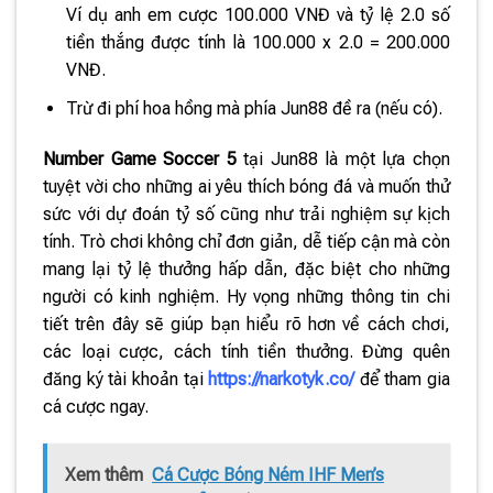
Ví dụ anh em cược 100.000 VNĐ và tỷ lệ 2.0 số
tiền thắng được tính là 100.000 x 2.0 = 200.000
VNĐ.
Trừ đi phí hoa hồng mà phía Jun88 đề ra (nếu có).
Number Game Soccer 5
tại Jun88 là một lựa chọn
tuyệt vời cho những ai yêu thích bóng đá và muốn thử
sức với dự đoán tỷ số cũng như trải nghiệm sự kịch
tính. Trò chơi không chỉ đơn giản, dễ tiếp cận mà còn
mang lại tỷ lệ thưởng hấp dẫn, đặc biệt cho những
người có kinh nghiệm. Hy vọng những thông tin chi
tiết trên đây sẽ giúp bạn hiểu rõ hơn về cách chơi,
các loại cược, cách tính tiền thưởng. Đừng quên
đăng ký tài khoản tại
https://narkotyk.co/
để tham gia
cá cược ngay.
Xem thêm
Cá Cược Bóng Ném IHF Men’s