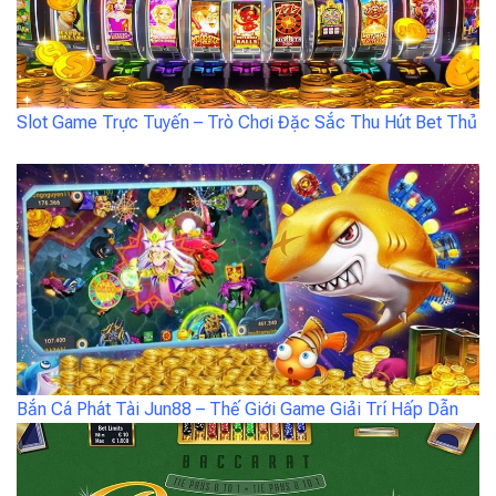
Slot Game Trực Tuyến – Trò Chơi Đặc Sắc Thu Hút Bet Thủ
Bắn Cá Phát Tài Jun88 – Thế Giới Game Giải Trí Hấp Dẫn