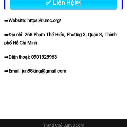
✅ Liên Hệ 🆗
➡️
Website:
https://rlumc.org/
➡️Địa chỉ: 268 Phạm Thế Hiển, Phường 3, Quận 8, Thành
phố Hồ Chí Minh
➡️Điện thoại: 0901328963
➡️Email:
jun88king@gmail.com
Trang Chủ Jun88.com