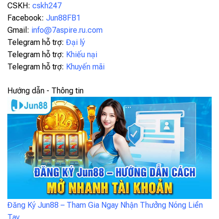
CSKH:
cskh247
Facebook:
Jun88FB1
Gmail:
info@7aspire.ru.com
Telegram hỗ trợ:
Đại lý
Telegram hỗ trợ:
Khiếu nại
Telegram hỗ trợ:
Khuyến mãi
Hướng dẫn - Thông tin
Đăng Ký Jun88 – Tham Gia Ngay Nhận Thưởng Nóng Liền
Tay