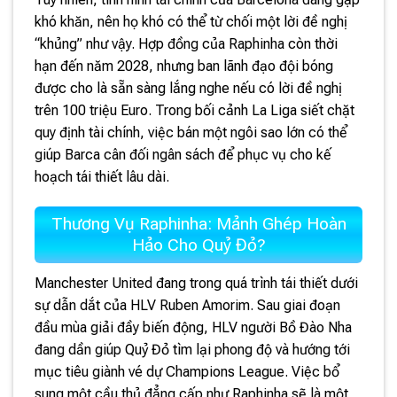
khó khăn, nên họ khó có thể từ chối một lời đề nghị
“khủng” như vậy. Hợp đồng của Raphinha còn thời
hạn đến năm 2028, nhưng ban lãnh đạo đội bóng
được cho là sẵn sàng lắng nghe nếu có lời đề nghị
trên 100 triệu Euro. Trong bối cảnh La Liga siết chặt
quy định tài chính, việc bán một ngôi sao lớn có thể
giúp Barca cân đối ngân sách để phục vụ cho kế
hoạch tái thiết lâu dài.
Thương Vụ Raphinha: Mảnh Ghép Hoàn
Hảo Cho Quỷ Đỏ?
Manchester United đang trong quá trình tái thiết dưới
sự dẫn dắt của HLV Ruben Amorim. Sau giai đoạn
đầu mùa giải đầy biến động, HLV người Bồ Đào Nha
đang dần giúp Quỷ Đỏ tìm lại phong độ và hướng tới
mục tiêu giành vé dự Champions League. Việc bổ
sung một cầu thủ đẳng cấp như Raphinha sẽ là một