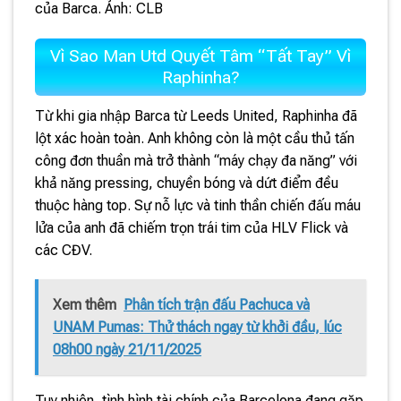
của Barca. Ảnh: CLB
Vì Sao Man Utd Quyết Tâm “Tất Tay” Vì
Raphinha?
Từ khi gia nhập Barca từ Leeds United, Raphinha đã
lột xác hoàn toàn. Anh không còn là một cầu thủ tấn
công đơn thuần mà trở thành “máy chạy đa năng” với
khả năng pressing, chuyền bóng và dứt điểm đều
thuộc hàng top. Sự nỗ lực và tinh thần chiến đấu máu
lửa của anh đã chiếm trọn trái tim của HLV Flick và
các CĐV.
Xem thêm
Phân tích trận đấu Pachuca và
UNAM Pumas: Thử thách ngay từ khởi đầu, lúc
08h00 ngày 21/11/2025
Tuy nhiên, tình hình tài chính của Barcelona đang gặp