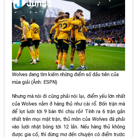
Wolves đang tìm kiếm những điểm số đầu tiên của
mùa giải (Ảnh: ESPN)
Nhưng mà nói đi cũng phải nói lại, điểm yếu lớn nhất
của Wolves nằm ở hàng thủ như cái rổ. Bốn trận mà
để lọt lưới tới 9 bàn thì chịu rồi! Tính ra 6 trận gần
nhất trên mọi mặt trận, thủ môn của Wolves đã phải
vào lưới nhặt bóng tới 12 lần. Nếu hàng thủ không
được gia cố, thì đừng mơ đến chuyện có điểm trước