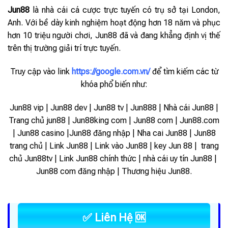
Jun88
là nhà cái cá cược trực tuyến có trụ sở tại London,
Anh. Với bề dày kinh nghiệm hoạt động hơn 18 năm và phục
hơn 10 triệu người chơi, Jun88 đã và đang khẳng định vị thế
trên thị trường giải trí trực tuyến.
Truy cập vào link
https://google.com.vn/
để tìm kiếm các từ
khóa phổ biến như:
Jun88 vip | Jun88 dev | Jun88 tv | Jun888 | Nhà cái Jun88 |
Trang chủ jun88 | Jun88king com | Jun88 com | Jun88.com
| Jun88 casino |Jun88 đăng nhập | Nha cai Jun88 | Jun88
trang chủ | Link Jun88 | Link vào Jun88 |
key Jun 88 | trang
chủ Jun88tv | Link Jun88 chính thức | nhà cái uy tín Jun88 |
Jun88 com đăng nhập | Thương hiệu Jun88.
✅ Liên Hệ 🆗