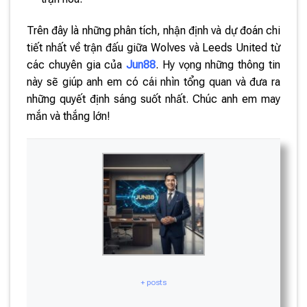
Trên đây là những phân tích, nhận định và dự đoán chi
tiết nhất về trận đấu giữa Wolves và Leeds United từ
các chuyên gia của
Jun88
. Hy vọng những thông tin
này sẽ giúp anh em có cái nhìn tổng quan và đưa ra
những quyết định sáng suốt nhất. Chúc anh em may
mắn và thắng lớn!
+ posts