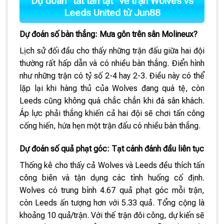
Dự đoán “tất tần tật” về trận Wolves vs
Leeds United từ Jun88
Dự đoán số bàn thắng: Mưa gôn trên sân Molineux?
Lịch sử đối đầu cho thấy những trận đấu giữa hai đội
thường rất hấp dẫn và có nhiều bàn thắng. Điển hình
như những trận có tỷ số 2-4 hay 2-3. Điều này có thể
lặp lại khi hàng thủ của Wolves đang quá tệ, còn
Leeds cũng không quá chắc chắn khi đá sân khách.
Áp lực phải thắng khiến cả hai đội sẽ chơi tấn công
cống hiến, hứa hẹn một trận đấu có nhiều bàn thắng.
Dự đoán số quả phạt góc: Tạt cánh đánh đầu liên tục
Thống kê cho thấy cả Wolves và Leeds đều thích tấn
công biên và tận dụng các tình huống cố định.
Wolves có trung bình 4.67 quả phạt góc mỗi trận,
còn Leeds ấn tượng hơn với 5.33 quả. Tổng cộng là
khoảng 10 quả/trận. Với thế trận đôi công, dự kiến sẽ