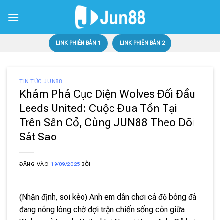
Bỏ
qua
nội
dung
LINK PHIÊN BẢN 1
LINK PHIÊN BẢN 2
TIN TỨC JUN88
Khám Phá Cục Diện Wolves Đối Đầu
Leeds United: Cuộc Đua Tồn Tại
Trên Sân Cỏ, Cùng JUN88 Theo Dõi
Sát Sao
ĐĂNG VÀO
19/09/2025
BỞI
(Nhận định, soi kèo) Anh em dân chơi cá độ bóng đá
đang nóng lòng chờ đợi trận chiến sống còn giữa