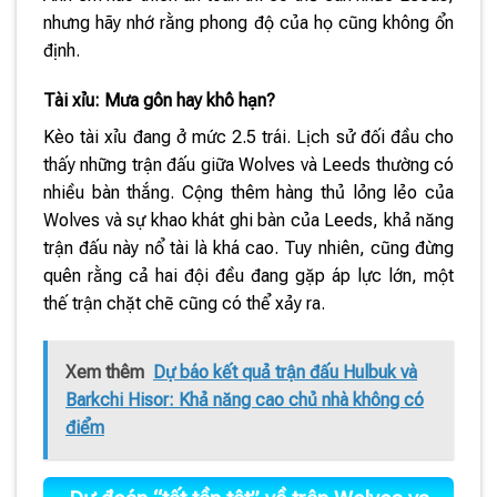
nhưng hãy nhớ rằng phong độ của họ cũng không ổn
định.
Tài xỉu: Mưa gôn hay khô hạn?
Kèo tài xỉu đang ở mức 2.5 trái. Lịch sử đối đầu cho
thấy những trận đấu giữa Wolves và Leeds thường có
nhiều bàn thắng. Cộng thêm hàng thủ lỏng lẻo của
Wolves và sự khao khát ghi bàn của Leeds, khả năng
trận đấu này nổ tài là khá cao. Tuy nhiên, cũng đừng
quên rằng cả hai đội đều đang gặp áp lực lớn, một
thế trận chặt chẽ cũng có thể xảy ra.
Xem thêm
Dự báo kết quả trận đấu Hulbuk và
Barkchi Hisor: Khả năng cao chủ nhà không có
điểm