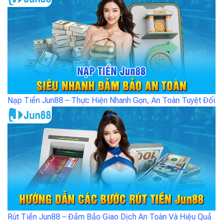
Nạp Tiền Jun88 – Thực Hiện Nhanh Gọn, An Toàn Tuyệt Đối
Rút Tiền Jun88 – Đảm Bảo Giao Dịch An Toàn Và Hiệu Quả