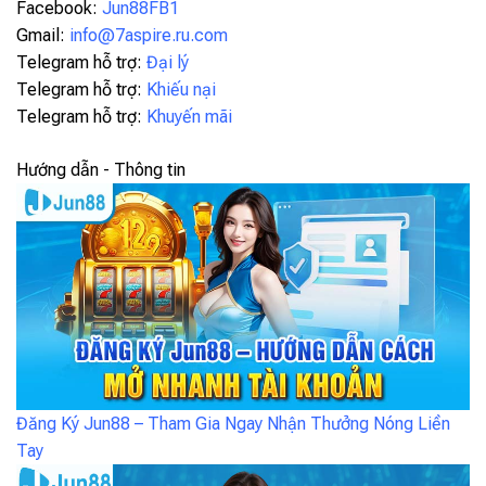
Facebook:
Jun88FB1
Gmail:
info@7aspire.ru.com
Telegram hỗ trợ:
Đại lý
Telegram hỗ trợ:
Khiếu nại
Telegram hỗ trợ:
Khuyến mãi
Hướng dẫn - Thông tin
Đăng Ký Jun88 – Tham Gia Ngay Nhận Thưởng Nóng Liền
Tay