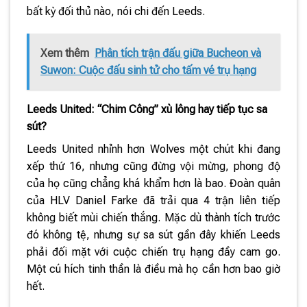
bất kỳ đối thủ nào, nói chi đến Leeds.
Xem thêm
Phân tích trận đấu giữa Bucheon và
Suwon: Cuộc đấu sinh tử cho tấm vé trụ hạng
Leeds United: “Chim Công” xù lông hay tiếp tục sa
sút?
Leeds United nhỉnh hơn Wolves một chút khi đang
xếp thứ 16, nhưng cũng đừng vội mừng, phong độ
của họ cũng chẳng khá khẩm hơn là bao. Đoàn quân
của HLV Daniel Farke đã trải qua 4 trận liên tiếp
không biết mùi chiến thắng. Mặc dù thành tích trước
đó không tệ, nhưng sự sa sút gần đây khiến Leeds
phải đối mặt với cuộc chiến trụ hạng đầy cam go.
Một cú hích tinh thần là điều mà họ cần hơn bao giờ
hết.