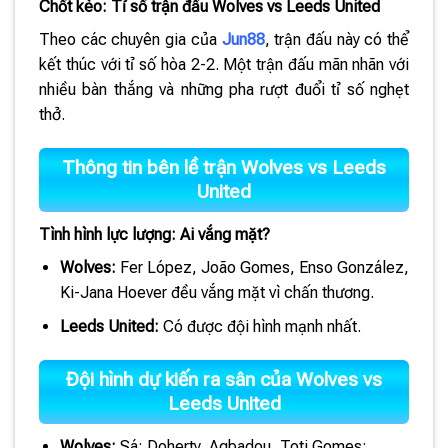
Chốt kèo: Tỉ số trận đấu Wolves vs Leeds United
Theo các chuyên gia của
Jun88
, trận đấu này có thể
kết thúc với tỉ số hòa 2-2. Một trận đấu mãn nhãn với
nhiều bàn thắng và những pha rượt đuổi tỉ số nghẹt
thở.
Thông tin bên lề trận Wolves vs Leeds
United
Tình hình lực lượng: Ai vắng mặt?
Wolves:
Fer López, João Gomes, Enso González,
Ki-Jana Hoever đều vắng mặt vì chấn thương.
Leeds United:
Có được đội hình mạnh nhất.
Đội hình dự kiến ra sân của Wolves vs
Leeds United
Wolves:
Sá; Doherty, Agbadou, Toti Gomes;