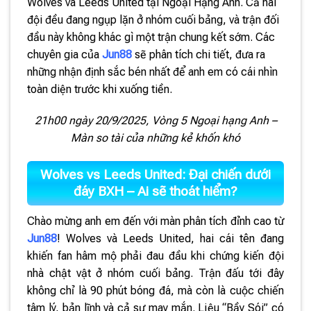
Wolves và Leeds United tại Ngoại Hạng Anh. Cả hai
đội đều đang ngụp lặn ở nhóm cuối bảng, và trận đối
đầu này không khác gì một trận chung kết sớm. Các
chuyên gia của
Jun88
sẽ phân tích chi tiết, đưa ra
những nhận định sắc bén nhất để anh em có cái nhìn
toàn diện trước khi xuống tiền.
21h00 ngày 20/9/2025, Vòng 5 Ngoại hạng Anh –
Màn so tài của những kẻ khốn khó
Wolves vs Leeds United: Đại chiến dưới
đáy BXH – Ai sẽ thoát hiểm?
Chào mừng anh em đến với màn phân tích đỉnh cao từ
Jun88
! Wolves và Leeds United, hai cái tên đang
khiến fan hâm mộ phải đau đầu khi chứng kiến đội
nhà chật vật ở nhóm cuối bảng. Trận đấu tới đây
không chỉ là 90 phút bóng đá, mà còn là cuộc chiến
tâm lý, bản lĩnh và cả sự may mắn. Liệu “Bầy Sói” có