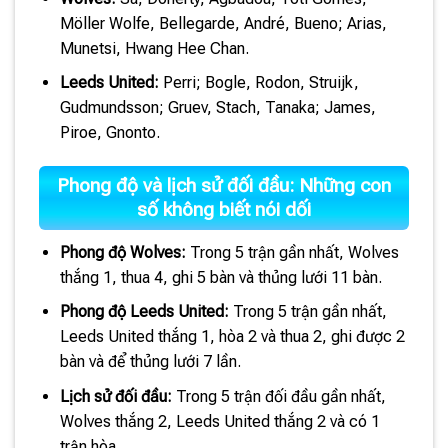
Möller Wolfe, Bellegarde, André, Bueno; Arias,
Munetsi, Hwang Hee Chan.
Leeds United:
Perri; Bogle, Rodon, Struijk,
Gudmundsson; Gruev, Stach, Tanaka; James,
Piroe, Gnonto.
Phong độ và lịch sử đối đầu: Những con
số không biết nói dối
Phong độ Wolves:
Trong 5 trận gần nhất, Wolves
thắng 1, thua 4, ghi 5 bàn và thủng lưới 11 bàn.
Phong độ Leeds United:
Trong 5 trận gần nhất,
Leeds United thắng 1, hòa 2 và thua 2, ghi được 2
bàn và để thủng lưới 7 lần.
Lịch sử đối đầu:
Trong 5 trận đối đầu gần nhất,
Wolves thắng 2, Leeds United thắng 2 và có 1
trận hòa.