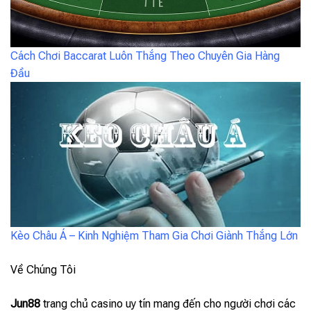
Cách Chơi Baccarat Luôn Thắng Theo Chuyên Gia Hàng
Đầu
Kèo Châu Á – Kinh Nghiệm Tham Gia Chơi Giành Thắng Lớn
Về Chúng Tôi
Jun88
trang chủ casino uy tín mang đến cho người chơi các