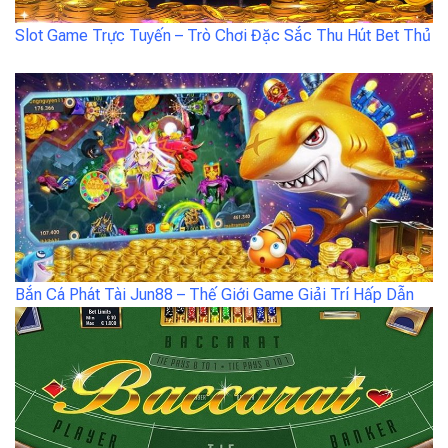
Slot Game Trực Tuyến – Trò Chơi Đặc Sắc Thu Hút Bet Thủ
Bắn Cá Phát Tài Jun88 – Thế Giới Game Giải Trí Hấp Dẫn