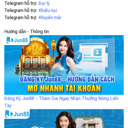
Telegram hỗ trợ:
Đại lý
Telegram hỗ trợ:
Khiếu nại
Telegram hỗ trợ:
Khuyến mãi
Hướng dẫn - Thông tin
Đăng Ký Jun88 – Tham Gia Ngay Nhận Thưởng Nóng Liền
Tay