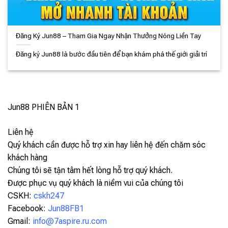
Đăng Ký Jun88 – Tham Gia Ngay Nhận Thưởng Nóng Liền Tay
Đăng ký Jun88 là bước đầu tiên để bạn khám phá thế giới giải trí
Jun88
PHIÊN BẢN 1
Liên hệ
Quý khách cần được hỗ trợ xin hay liên hệ đến chăm sóc
khách hàng
Chúng tôi sẽ tận tâm hết lòng hỗ trợ quý khách.
Được phục vụ quý khách là niềm vui của chúng tôi
CSKH:
cskh247
Facebook:
Jun88FB1
Gmail:
info@7aspire.ru.com