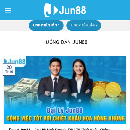
Bỏ
qua
nội
dung
LINK PHIÊN BẢN 1
LINK PHIÊN BẢN 2
HƯỚNG DẪN JUN88
20
Th10
Đại Lý Jun88 – Cơ Hội Kinh Doanh Tốt Với Chiết Khấu Khủng