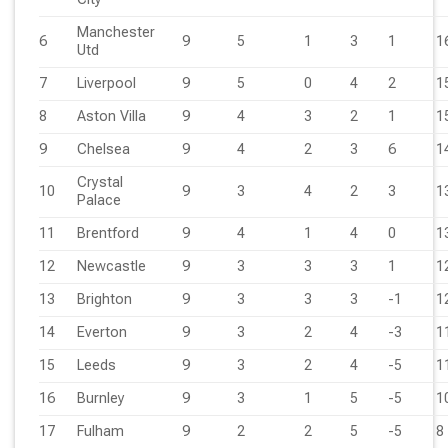
Manchester
6
9
5
1
3
1
1
Utd
7
Liverpool
9
5
0
4
2
1
8
Aston Villa
9
4
3
2
1
1
9
Chelsea
9
4
2
3
6
1
Crystal
10
9
3
4
2
3
1
Palace
11
Brentford
9
4
1
4
0
1
12
Newcastle
9
3
3
3
1
1
13
Brighton
9
3
3
3
-1
1
14
Everton
9
3
2
4
-3
1
15
Leeds
9
3
2
4
-5
1
16
Burnley
9
3
1
5
-5
1
17
Fulham
9
2
2
5
-5
8