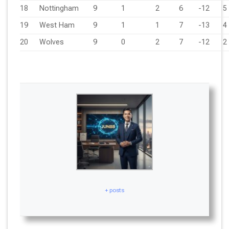
18
Nottingham
9
1
2
6
-12
5
19
West Ham
9
1
1
7
-13
4
20
Wolves
9
0
2
7
-12
2
+ posts