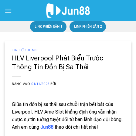
Bỏ
qua
nội
dung
LINK PHIÊN BẢN 1
LINK PHIÊN BẢN 2
TIN TỨC JUN88
HLV Liverpool Phát Biểu Trước
Thông Tin Đồn Bị Sa Thải
ĐĂNG VÀO
01/11/2025
BỞI
Giữa tin đồn bị sa thải sau chuỗi trận bết bát của
Liverpool, HLV Arne Slot khẳng định ông vẫn nhận
được sự tin tưởng tuyệt đối từ ban lãnh đạo đội bóng.
Anh em cùng
Jun88
theo dõi chi tiết nhé!