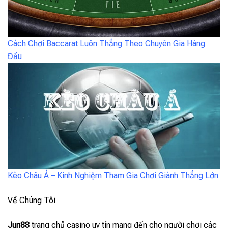
Cách Chơi Baccarat Luôn Thắng Theo Chuyên Gia Hàng
Đầu
Kèo Châu Á – Kinh Nghiệm Tham Gia Chơi Giành Thắng Lớn
Về Chúng Tôi
Jun88
trang chủ casino uy tín mang đến cho người chơi các