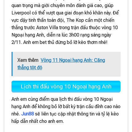
quan trọng mà giới chuyên môn đánh giá cao, giúp
Liverpool có thể vượt qua giai đoạn khó khăn này. Để
vực dậy tinh thần toàn đội, The Kop cần một chiến
thắng trước Aston Villa trong trận đấu thuộc vòng 10
Ngoại hạng Anh, diễn ra lúc 3h00 rạng sáng ngày
2/11. Anh em bet thủ đừng bỏ lỡ kèo thơm nhé!
Xem thêm
Vòng 11 Ngoại hạng Anh: Căng
thẳng tột độ
Lịch thi đấu vòng 10 Ngoại hạng Anh
Anh em cùng điểm qua lịch thi đấu vòng 10 Ngoại
hạng Anh để không bỏ lỡ bất kỳ trận cầu đỉnh cao nào
nhé.
Jun88
sẽ liên tục cập nhật thông tin và tỷ lệ kèo
hấp dẫn nhất cho anh em.