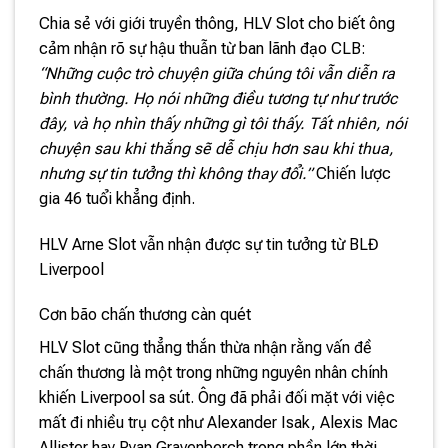
Chia sẻ với giới truyền thông, HLV Slot cho biết ông
cảm nhận rõ sự hậu thuẫn từ ban lãnh đạo CLB:
“Những cuộc trò chuyện giữa chúng tôi vẫn diễn ra
bình thường. Họ nói những điều tương tự như trước
đây, và họ nhìn thấy những gì tôi thấy. Tất nhiên, nói
chuyện sau khi thắng sẽ dễ chịu hơn sau khi thua,
nhưng sự tin tưởng thì không thay đổi.”
Chiến lược
gia 46 tuổi khẳng định.
HLV Arne Slot vẫn nhận được sự tin tưởng từ BLĐ
Liverpool
Cơn bão chấn thương càn quét
HLV Slot cũng thẳng thắn thừa nhận rằng vấn đề
chấn thương là một trong những nguyên nhân chính
khiến Liverpool sa sút. Ông đã phải đối mặt với việc
mất đi nhiều trụ cột như Alexander Isak, Alexis Mac
Allister hay Ryan Gravenberch trong phần lớn thời