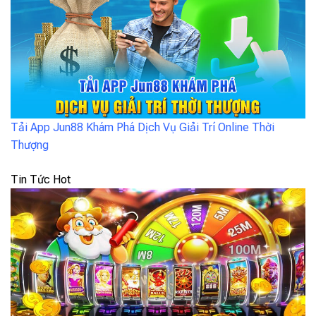
Tải App Jun88 Khám Phá Dịch Vụ Giải Trí Online Thời
Thượng
Tin Tức Hot