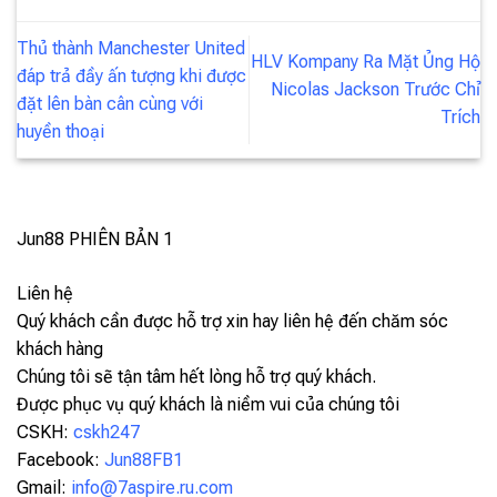
Thủ thành Manchester United
HLV Kompany Ra Mặt Ủng Hộ
đáp trả đầy ấn tượng khi được
Nicolas Jackson Trước Chỉ
đặt lên bàn cân cùng với
Trích
huyền thoại
Jun88
PHIÊN BẢN 1
Liên hệ
Quý khách cần được hỗ trợ xin hay liên hệ đến chăm sóc
khách hàng
Chúng tôi sẽ tận tâm hết lòng hỗ trợ quý khách.
Được phục vụ quý khách là niềm vui của chúng tôi
CSKH:
cskh247
Facebook:
Jun88FB1
Gmail:
info@7aspire.ru.com