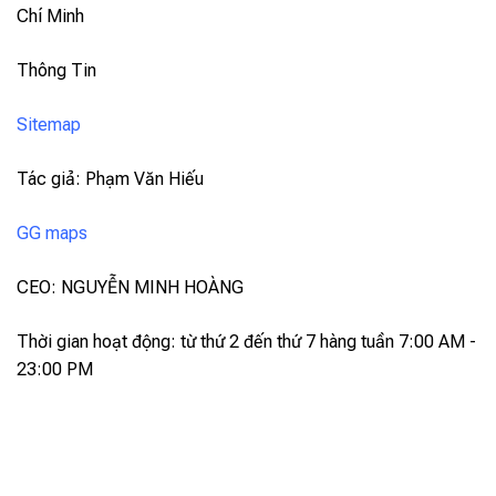
Chí Minh
Thông Tin
Sitemap
Tác giả: Phạm Văn Hiếu
GG maps
CEO: NGUYỄN MINH HOÀNG
Thời gian hoạt động: từ thứ 2 đến thứ 7 hàng tuần 7:00 AM -
23:00 PM