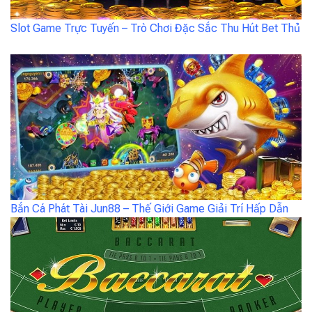
Slot Game Trực Tuyến – Trò Chơi Đặc Sắc Thu Hút Bet Thủ
Bắn Cá Phát Tài Jun88 – Thế Giới Game Giải Trí Hấp Dẫn