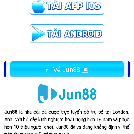
✅ Về Jun88 🆗
Jun88
là nhà cái cá cược trực tuyến có trụ sở tại London,
Anh. Với bề dày kinh nghiệm hoạt động hơn 18 năm và phục
hơn 10 triệu người chơi, Jun88 đã và đang khẳng định vị thế