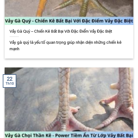
Vảy Gà Quý – Chiến Kê Bất Bại Với Đặc Điểm Vảy Đặc Biệt
Vảy gà quý là yếu tố quan trọng giúp nhận diện những chiến kê
mạnh
22
Th10