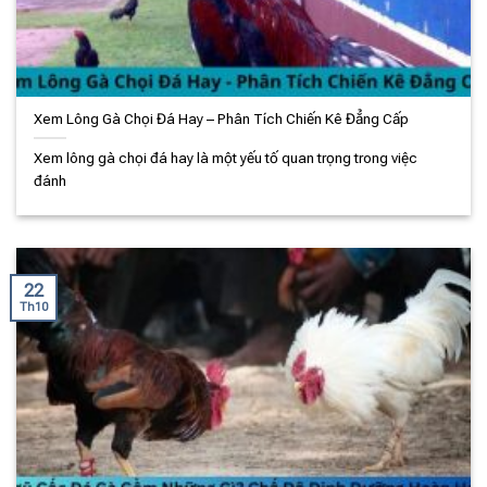
Xem Lông Gà Chọi Đá Hay – Phân Tích Chiến Kê Đẳng Cấp
Xem lông gà chọi đá hay là một yếu tố quan trọng trong việc
đánh
22
Th10