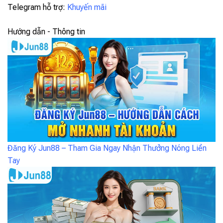
Telegram hỗ trợ:
Khuyến mãi
Hướng dẫn - Thông tin
Đăng Ký Jun88 – Tham Gia Ngay Nhận Thưởng Nóng Liền
Tay