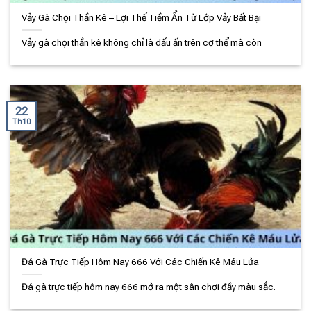
Vảy Gà Chọi Thần Kê – Lợi Thế Tiềm Ẩn Từ Lớp Vảy Bất Bại
Vảy gà chọi thần kê không chỉ là dấu ấn trên cơ thể mà còn
22
Th10
Đá Gà Trực Tiếp Hôm Nay 666 Với Các Chiến Kê Máu Lửa
Đá gà trực tiếp hôm nay 666 mở ra một sân chơi đầy màu sắc.