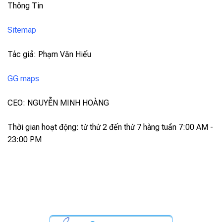
Thông Tin
Sitemap
Tác giả: Phạm Văn Hiếu
GG maps
CEO: NGUYỄN MINH HOÀNG
Thời gian hoạt động: từ thứ 2 đến thứ 7 hàng tuần 7:00 AM -
23:00 PM