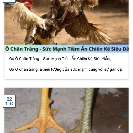
Gà Ô Chân Trắng – Sức Mạnh Tiềm Ẩn Chiến Kê Siêu Đẳng
Gà Ô chân trắng là biểu tượng của sức mạnh cùng với sự gan dạ
22
Th10