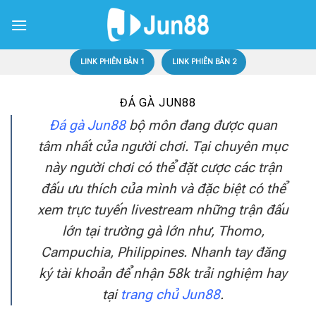
Bỏ
qua
nội
dung
LINK PHIÊN BẢN 1
LINK PHIÊN BẢN 2
ĐÁ GÀ JUN88
Đá gà Jun88
bộ môn đang được quan
tâm nhất của người chơi. Tại chuyên mục
này người chơi có thể đặt cược các trận
đấu ưu thích của mình và đặc biệt có thể
xem trực tuyến livestream những trận đấu
lớn tại trường gà lớn như, Thomo,
Campuchia, Philippines. Nhanh tay đăng
ký tài khoản để nhận 58k trải nghiệm hay
tại
trang chủ Jun88
.