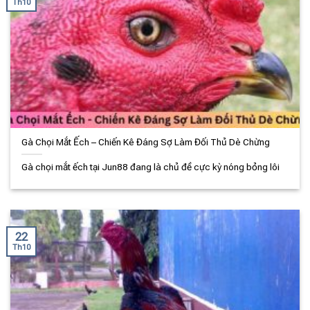
Th10
Gà Chọi Mắt Ếch – Chiến Kê Đáng Sợ Làm Đối Thủ Dè Chừng
Gà chọi mắt ếch tại Jun88 đang là chủ đề cực kỳ nóng bỏng lôi
22
Th10