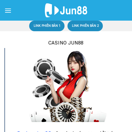
Bỏ
qua
nội
dung
LINK PHIÊN BẢN 1
LINK PHIÊN BẢN 2
CASINO JUN88