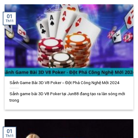
01
Th11
Sảnh Game Bài 3D V8 Poker – Đột Phá Công Nghệ Mới 2024
Sảnh game bài 3D V8 Poker tại Jun88 đang tạo ra làn sóng mới
trong
01
Th11