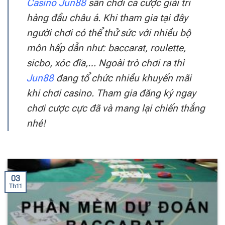
Casino Jun88
sân chơi cá cược giải trí
hàng đầu châu á. Khi tham gia tại đây
người chơi có thể thử sức với nhiều bộ
môn hấp dẫn như: baccarat, roulette,
sicbo, xóc đĩa,… Ngoài trò chơi ra thì
Jun88
đang tổ chức nhiều khuyến mãi
khi chơi casino. Tham gia đăng ký ngay
chơi cược cực đã và mang lại chiến thắng
nhé!
03
Th11