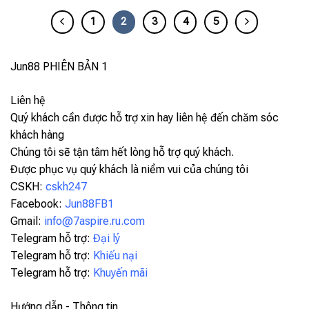
1
2
3
4
5
Jun88
PHIÊN BẢN 1
Liên hệ
Quý khách cần được hỗ trợ xin hay liên hệ đến chăm sóc
khách hàng
Chúng tôi sẽ tận tâm hết lòng hỗ trợ quý khách.
Được phục vụ quý khách là niềm vui của chúng tôi
CSKH:
cskh247
Facebook:
Jun88FB1
Gmail:
info@7aspire.ru.com
Telegram hỗ trợ:
Đại lý
Telegram hỗ trợ:
Khiếu nại
Telegram hỗ trợ:
Khuyến mãi
Hướng dẫn - Thông tin