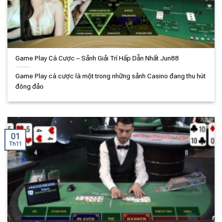
Game Play Cá Cược – Sảnh Giải Trí Hấp Dẫn Nhất Jun88
Game Play cá cược là một trong những sảnh Casino đang thu hút
đông đảo
01
Th11