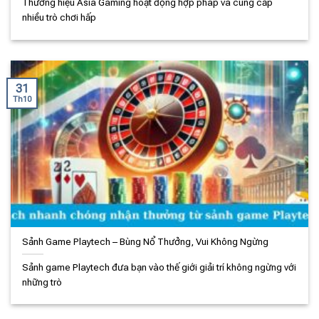
Thương hiệu Asia Gaming hoạt động hợp pháp và cung cấp
nhiều trò chơi hấp
31
Th10
Sảnh Game Playtech – Bùng Nổ Thưởng, Vui Không Ngừng
Sảnh game Playtech đưa bạn vào thế giới giải trí không ngừng với
những trò