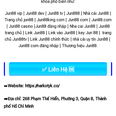
khóa phổ biến như:
Jun88 vip | Jun88 dev | Jun88 tv | Jun888 | Nhà cái Jun88 |
Trang chủ jun88 | Jun88king com | Jun88 com | Jun88.com
| Jun88 casino |Jun88 đăng nhập | Nha cai Jun88 | Jun88
trang chủ | Link Jun88 | Link vào Jun88 |
key Jun 88 | trang
chủ Jun88tv | Link Jun88 chính thức | nhà cái uy tín Jun88 |
Jun88 com đăng nhập | Thương hiệu Jun88.
✅ Liên Hệ 🆗
➡️
Website:
https://narkotyk.co/
➡️Địa chỉ: 268 Phạm Thế Hiển, Phường 3, Quận 8, Thành
phố Hồ Chí Minh