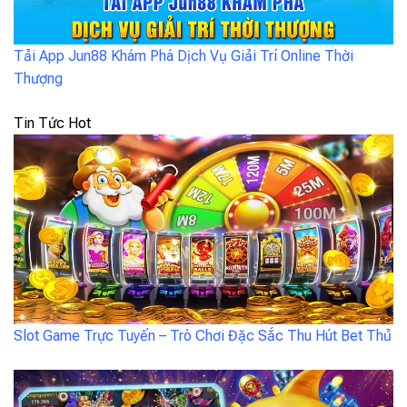
Tải App Jun88 Khám Phá Dịch Vụ Giải Trí Online Thời
Thượng
Tin Tức Hot
Slot Game Trực Tuyến – Trò Chơi Đặc Sắc Thu Hút Bet Thủ