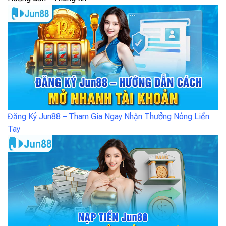
Đăng Ký Jun88 – Tham Gia Ngay Nhận Thưởng Nóng Liền
Tay