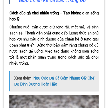
Giúp Chiến Kê Đá Đâu Thắng Đó
Cách đúc gà chọi nhiều trống – Tạo không gian sống
hợp lý
Chuồng nuôi cần được giữ rộng rãi, mát mẻ, vệ sinh
sạch sẽ. Thành viên phải cung cấp lượng thức ăn phù
hợp với nhu cầu dinh dưỡng của chiến kê ở từng giai
đoạn phát triển. Đồng thời bảo đảm rằng chúng có đủ
nước sạch để uống. Việc tạo dựng không gian sống
tốt là một phần quan trọng trong cách đúc gà chọi
nhiều trống.
Xem thêm
Ngũ Cốc Đá Gà Gồm Những Gì? Chế
Độ Dinh Dưỡng Hoàn Hảo