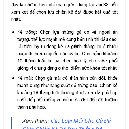
đây là những tiêu chí mà người dùng tại Jun88 cần
xem xét để chọn lựa chiến kê đạt được kết quả tốt
nhất.
Kê trống: Chọn lựa những gà có vẻ ngoài ấn
tượng, thể lực mạnh mẽ cùng bản tính thi đấu cao.
Ưu tiên lấy từ dòng kê đã giành thắng lợi ở nhiều
cuộc thi hoặc nguồn gốc uy tín. Con trống khoảng
10 tháng tuổi là lựa chọn hợp lý cho việc phối
giống vì chúng đang ở thời điểm sức khỏe tốt nhất.
Kê mái: Chọn gà mái có thân hình cân đối, khỏe
mạnh cũng như năng suất đẻ trứng cao. Chiến kê
khoảng 18 tháng tuổi thường được xem là phù hợp
nhất để phối giống vì chúng đã đạt đến độ trưởng
thành phù hợp.
Xem thêm:
Các Loại Mồi Cho Gà Đá