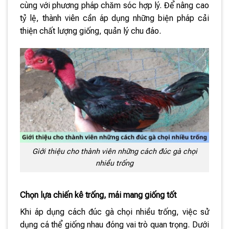
cùng với phương pháp chăm sóc hợp lý. Để nâng cao
tỷ lệ, thành viên cần áp dụng những biện pháp cải
thiện chất lượng giống, quản lý chu đáo.
Giới thiệu cho thành viên những cách đúc gà chọi
nhiều trống
Chọn lựa chiến kê trống, mái mang giống tốt
Khi áp dụng cách đúc gà chọi nhiều trống, việc sử
dụng cá thể giống nhau đóng vai trò quan trọng. Dưới