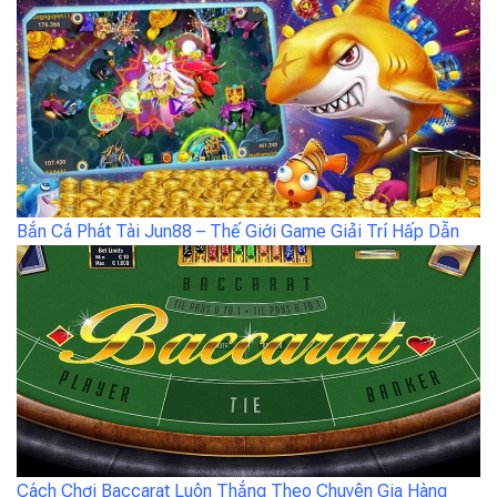
Bắn Cá Phát Tài Jun88 – Thế Giới Game Giải Trí Hấp Dẫn
Cách Chơi Baccarat Luôn Thắng Theo Chuyên Gia Hàng