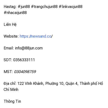
Hastag: #jun88 #trangchujun88 #linkvaojun88
#nhacaijun88
Liên Hệ
Website:
https://newsand.co
/
Email:
info@88jun.com
SDT: 0356333111
MST:
0304098759
Địa chỉ: 122 Vĩnh Khánh, Phường 10, Quận 4, Thành phố Hồ
Chí Minh
Thông Tin