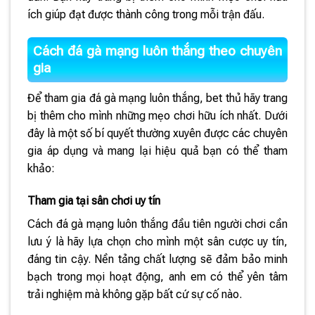
ích giúp đạt được thành công trong mỗi trận đấu.
Cách đá gà mạng luôn thắng theo chuyên
gia
Để tham gia đá gà mạng luôn thắng, bet thủ hãy trang
bị thêm cho mình những mẹo chơi hữu ích nhất. Dưới
đây là một số bí quyết thường xuyên được các chuyên
gia áp dụng và mang lại hiệu quả bạn có thể tham
khảo:
Tham gia tại sân chơi uy tín
Cách đá gà mạng luôn thắng đầu tiên người chơi cần
lưu ý là hãy lựa chọn cho mình một sân cược uy tín,
đáng tin cậy. Nền tảng chất lượng sẽ đảm bảo minh
bạch trong mọi hoạt động, anh em có thể yên tâm
trải nghiệm mà không gặp bất cứ sự cố nào.