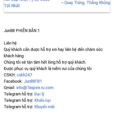
– Quay Trúng, Thắng Khủng
Tốt Nhất
Jun88
PHIÊN BẢN 1
Liên hệ
Quý khách cần được hỗ trợ xin hay liên hệ đến chăm sóc
khách hàng
Chúng tôi sẽ tận tâm hết lòng hỗ trợ quý khách.
Được phục vụ quý khách là niềm vui của chúng tôi
CSKH:
cskh247
Facebook:
Jun88FB1
Gmail:
info@7aspire.ru.com
Telegram hỗ trợ:
Đại lý
Telegram hỗ trợ:
Khiếu nại
Telegram hỗ trợ:
Khuyến mãi