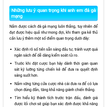
Những lưu ý quan trọng khi anh em đá gà
mạng
Nắm được cách đá gà mạng luôn thắng, tuy nhiên để
đạt được hiệu quả như mong đợi, khi tham gia kê thủ
cần lưu ý thêm một số điểm quan trọng dưới đây:
Xác định rõ số tiền sẵn sàng đầu tư, tránh vượt quá
ngân sách để dễ dàng kiểm soát rủi ro.
Trước khi đặt cược bạn hãy dành thời gian quan
sát kỹ lưỡng từng chiến kê để đưa ra quyết định
sáng suốt hơn.
Nắm vững từng cửa cược nhà cái đưa ra để có lựa
chọn đúng đắn, tăng khả năng giành chiến thắng.
Tìm hiểu kỹ thành tích trước trận đấu, đánh giá
được lối chơi sẽ giúp bạn xác định được khả năng