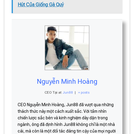
Hút Của Giống Gà Quý
Nguyễn Minh Hoàng
CEO Tại
at
Jun88
|
+ posts
CEO Nguyễn Minh Hoàng, Jun88 đã vượt qua những
thách thức này một cách xuất sắc. Với tầm nhìn
chiến lược sắc bén và kinh nghiệm dày dặn trong
ngành, ông đã định hình Jun88 không chỉ là một nhà
cái, mà còn là một đối tác đáng tin cậy của mọi người