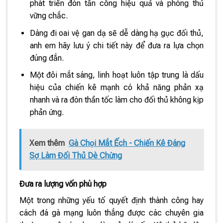
phát triển đòn tấn công hiệu quả và phòng thủ
vững chắc.
Dáng đi oai vệ gan dạ sẽ dễ dàng hạ gục đối thủ,
anh em hãy lưu ý chi tiết này để đưa ra lựa chọn
đúng đắn.
Một đôi mắt sáng, linh hoạt luôn tập trung là dấu
hiệu của chiến kê mạnh có khả năng phản xạ
nhanh và ra đòn thần tốc làm cho đối thủ không kịp
phản ứng.
Xem thêm
Gà Chọi Mắt Ếch - Chiến Kê Đáng
Sợ Làm Đối Thủ Dè Chừng
Đưa ra lượng vốn phù hợp
Một trong những yếu tố quyết định thành công hay
cách đá gà mạng luôn thắng được các chuyên gia