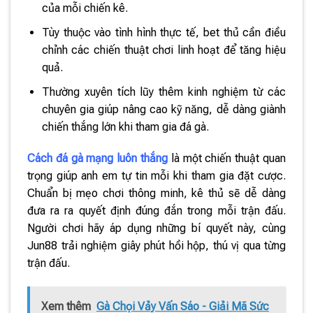
của mỗi chiến kê.
Tùy thuộc vào tình hình thực tế, bet thủ cần điều
chỉnh các chiến thuật chơi linh hoạt để tăng hiệu
quả.
Thường xuyên tích lũy thêm kinh nghiệm từ các
chuyên gia giúp nâng cao kỹ năng, dễ dàng giành
chiến thắng lớn khi tham gia đá gà.
Cách đá gà mạng luôn thắng
là một chiến thuật quan
trọng giúp anh em tự tin mỗi khi tham gia đặt cược.
Chuẩn bị mẹo chơi thông minh, kê thủ sẽ dễ dàng
đưa ra ra quyết định đúng đắn trong mỗi trận đấu.
Người chơi hãy áp dụng những bí quyết này, cùng
Jun88 trải nghiệm giây phút hồi hộp, thú vị qua từng
trận đấu.
Xem thêm
Gà Chọi Vảy Vấn Sáo - Giải Mã Sức