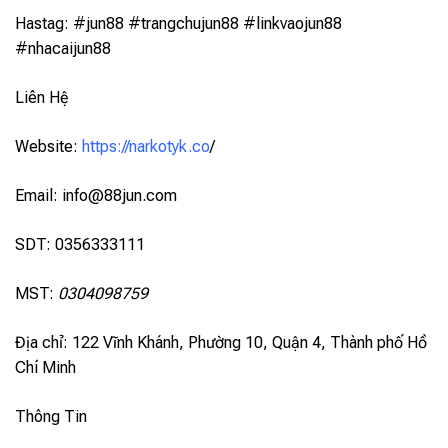
Hastag: #jun88 #trangchujun88 #linkvaojun88
#nhacaijun88
Liên Hệ
Website:
https://narkotyk.co
/
Email:
info@88jun.com
SDT: 0356333111
MST:
0304098759
Địa chỉ: 122 Vĩnh Khánh, Phường 10, Quận 4, Thành phố Hồ
Chí Minh
Thông Tin