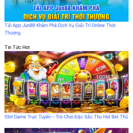
Tải App Jun88 Khám Phá Dịch Vụ Giải Trí Online Thời
Thượng
Tin Tức Hot
Slot Game Trực Tuyến – Trò Chơi Đặc Sắc Thu Hút Bet Thủ