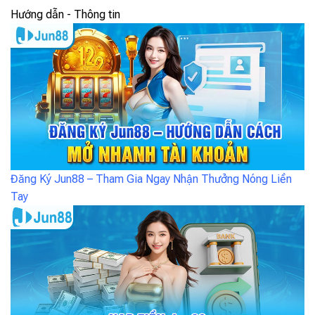
Hướng dẫn - Thông tin
Đăng Ký Jun88 – Tham Gia Ngay Nhận Thưởng Nóng Liền
Tay