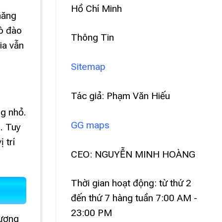
Hồ Chí Minh
năng
lò đào
Thông Tin
ia vẫn
Sitemap
Tác giả: Phạm Văn Hiếu
ng nhỏ.
GG maps
. Tuy
 trí
CEO: NGUYỄN MINH HOÀNG
Thời gian hoạt động: từ thứ 2
đến thứ 7 hàng tuần 7:00 AM -
23:00 PM
tương