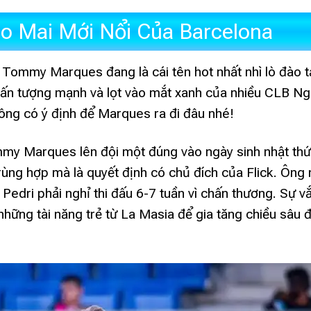
 Mai Mới Nổi Của Barcelona
 Tommy Marques đang là cái tên hot nhất nhì lò đào 
ấn tượng mạnh và lọt vào mắt xanh của nhiều CLB Ng
hông có ý định để Marques ra đi đâu nhé!
ommy Marques lên đội một đúng vào ngày sinh nhật th
trùng hợp mà là quyết định có chủ đích của Flick. Ôn
edri phải nghỉ thi đấu 6-7 tuần vì chấn thương. Sự v
hững tài năng trẻ từ La Masia để gia tăng chiều sâu đ