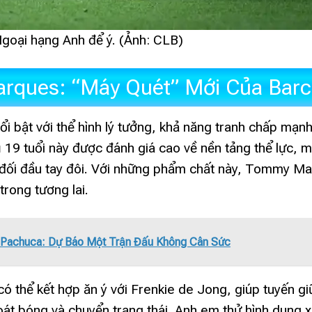
goại hạng Anh để ý. (Ảnh: CLB)
ques: “Máy Quét” Mới Của Barc
nổi bật với thể hình lý tưởng, khả năng tranh chấp mạn
 19 tuổi này được đánh giá cao về nền tảng thể lực, 
 đối đầu tay đôi. Với những phẩm chất này, Tommy M
rong tương lai.
s Pachuca: Dự Báo Một Trận Đấu Không Cân Sức
 thể kết hợp ăn ý với Frenkie de Jong, giúp tuyến gi
át bóng và chuyển trạng thái. Anh em thử hình dung 