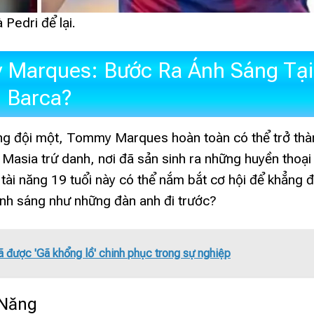
 Pedri để lại.
 Marques: Bước Ra Ánh Sáng Tại
Barca?
cùng đội một, Tommy Marques hoàn toàn có thể trở th
 Masia trứ danh, nơi đã sản sinh ra những huyền thoại
 tài năng 19 tuổi này có thể nắm bắt cơ hội để khẳng đ
nh sáng như những đàn anh đi trước?
ược 'Gã khổng lồ' chinh phục trong sự nghiệp
 Năng