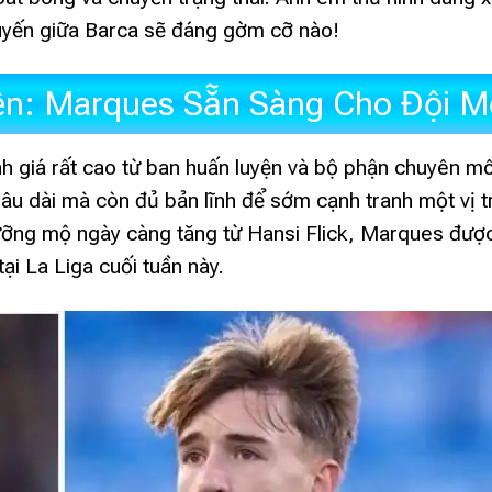
uyến giữa Barca sẽ đáng gờm cỡ nào!
ện: Marques Sẵn Sàng Cho Đội M
 giá rất cao từ ban huấn luyện và bộ phận chuyên m
lâu dài mà còn đủ bản lĩnh để sớm cạnh tranh một vị tr
gưỡng mộ ngày càng tăng từ Hansi Flick, Marques đượ
ại La Liga cuối tuần này.