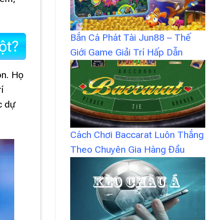
Bắn Cá Phát Tài Jun88 – Thế
ột?
Giới Game Giải Trí Hấp Dẫn
ôn. Họ
í
c dự
Cách Chơi Baccarat Luôn Thắng
Theo Chuyên Gia Hàng Đầu