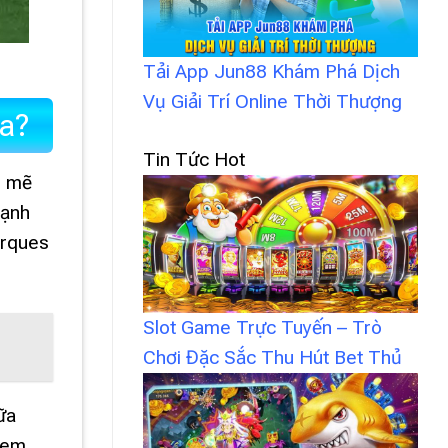
Tải App Jun88 Khám Phá Dịch
Vụ Giải Trí Online Thời Thượng
a?
Tin Tức Hot
h mẽ
mạnh
arques
Slot Game Trực Tuyến – Trò
Chơi Đặc Sắc Thu Hút Bet Thủ
ữa
xem,