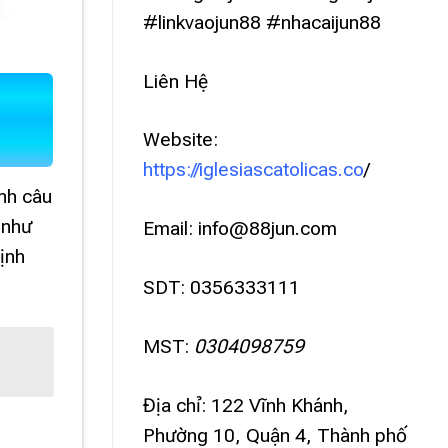
#linkvaojun88 #nhacaijun88
Liên Hệ
Website:
https://iglesiascatolicas.co
/
ành câu
 như
Email:
info@88jun.com
ịnh
SDT: 0356333111
MST:
0304098759
Địa chỉ: 122 Vĩnh Khánh,
Phường 10, Quận 4, Thành phố