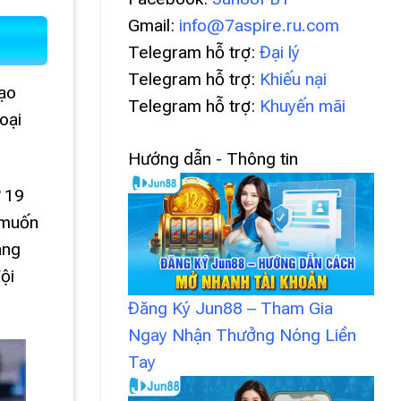
Gmail:
info@7aspire.ru.com
Telegram hỗ trợ:
Đại lý
Telegram hỗ trợ:
Khiếu nại
tạo
Telegram hỗ trợ:
Khuyến mãi
oại
Hướng dẫn - Thông tin
ứ 19
g muốn
ắng
ội
Đăng Ký Jun88 – Tham Gia
Ngay Nhận Thưởng Nóng Liền
Tay