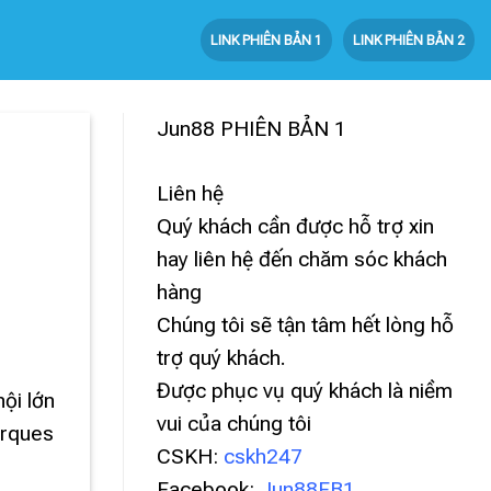
LINK PHIÊN BẢN 1
LINK PHIÊN BẢN 2
Jun88
PHIÊN BẢN 1
o
Liên hệ
Quý khách cần được hỗ trợ xin
hay liên hệ đến chăm sóc khách
hàng
Chúng tôi sẽ tận tâm hết lòng hỗ
trợ quý khách.
Được phục vụ quý khách là niềm
ội lớn
vui của chúng tôi
arques
CSKH:
cskh247
Facebook:
Jun88FB1