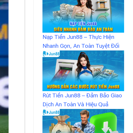
Nạp Tiền Jun88 – Thực Hiện
Nhanh Gọn, An Toàn Tuyệt Đối
Rút Tiền Jun88 – Đảm Bảo Giao
Dịch An Toàn Và Hiệu Quả