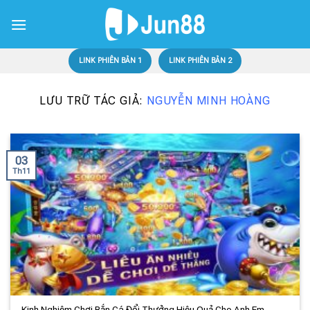
Bỏ
qua
nội
dung
LINK PHIÊN BẢN 1
LINK PHIÊN BẢN 2
LƯU TRỮ TÁC GIẢ:
NGUYỄN MINH HOÀNG
03
Th11
Kinh Nghiệm Chơi Bắn Cá Đổi Thưởng Hiệu Quả Cho Anh Em