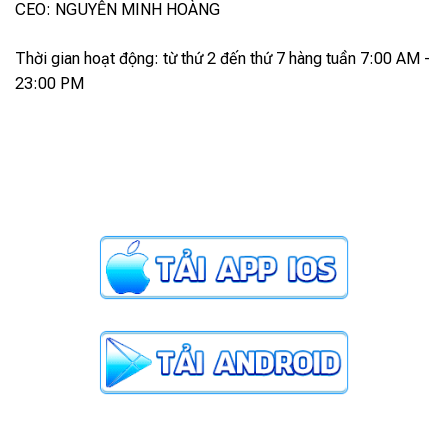
CEO: NGUYỄN MINH HOÀNG
Thời gian hoạt động: từ thứ 2 đến thứ 7 hàng tuần 7:00 AM -
23:00 PM