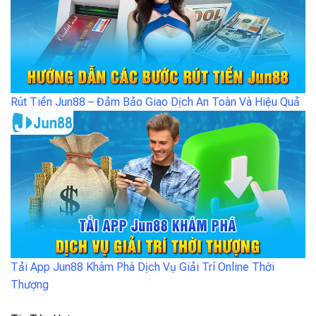
Rút Tiền Jun88 – Đảm Bảo Giao Dịch An Toàn Và Hiệu Quả
Tải App Jun88 Khám Phá Dịch Vụ Giải Trí Online Thời
Thượng