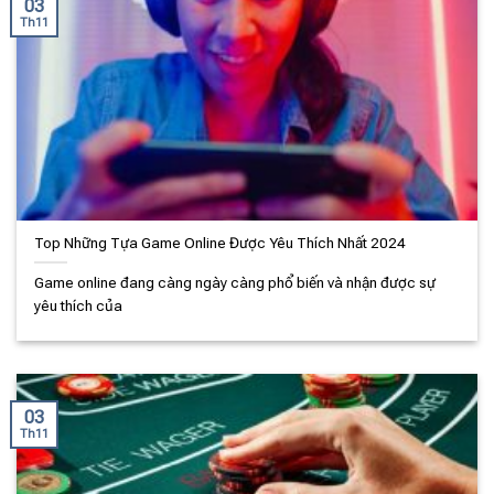
03
Th11
Top Những Tựa Game Online Được Yêu Thích Nhất 2024
Game online đang càng ngày càng phổ biến và nhận được sự
yêu thích của
03
Th11