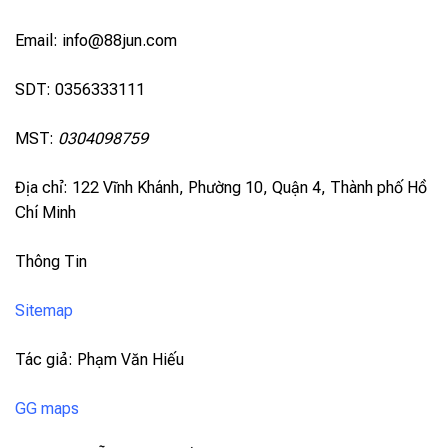
Email:
info@88jun.com
SDT: 0356333111
MST:
0304098759
Địa chỉ: 122 Vĩnh Khánh, Phường 10, Quận 4, Thành phố Hồ
Chí Minh
Thông Tin
Sitemap
Tác giả: Phạm Văn Hiếu
GG maps