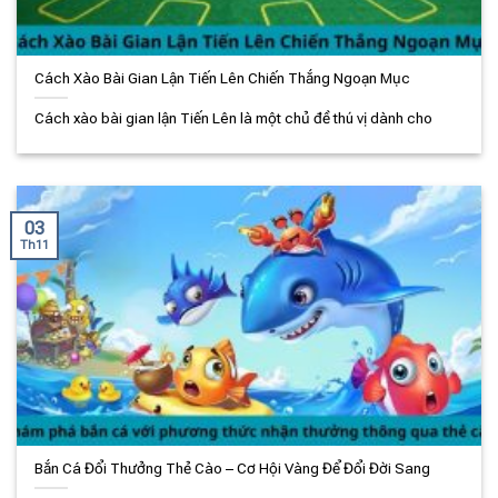
Cách Xào Bài Gian Lận Tiến Lên Chiến Thắng Ngoạn Mục
Cách xào bài gian lận Tiến Lên là một chủ đề thú vị dành cho
03
Th11
Bắn Cá Đổi Thưởng Thẻ Cào – Cơ Hội Vàng Để Đổi Đời Sang