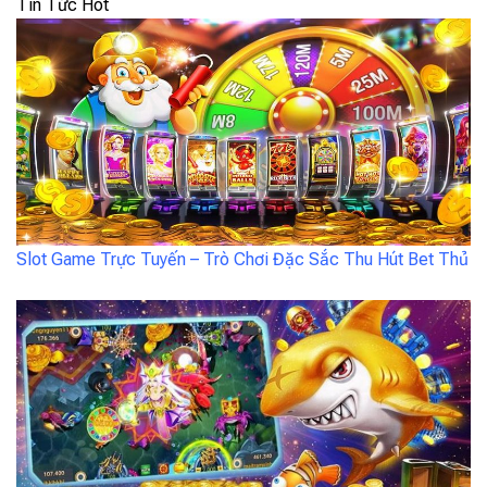
Tin Tức Hot
Slot Game Trực Tuyến – Trò Chơi Đặc Sắc Thu Hút Bet Thủ