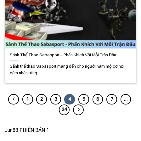
Sảnh Thể Thao Sabasport – Phấn Khích Với Mỗi Trận Đấu
Sảnh thể thao Sabasport mang đến cho người hâm mộ cơ hội
cảm nhận từng
1
2
3
4
5
6
7
…
34
Jun88
PHIÊN BẢN 1