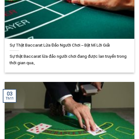
Sự Thật Baccarat Lừa Đảo Người Chơi – Bật Mí Lời Giải
Sự thật Baccarat lừa đảo người chơi đang được lan truyền trong
thời gian qua,
03
Th11